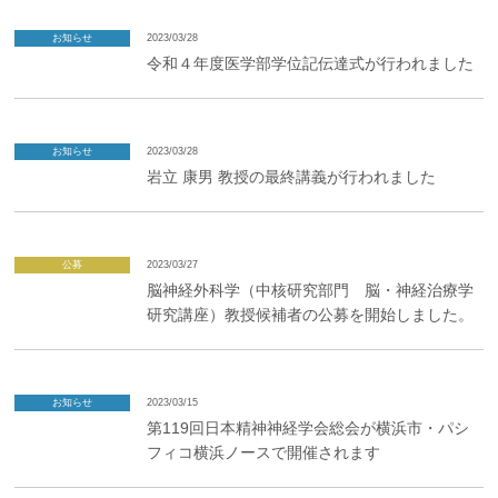
企業の方
大学院志望の方
医学部志望の方
卒業生の方
在学生・教員の方
お問い合わせ
交通アクセス
お知らせ
2023/03/28
令和４年度医学部学位記伝達式が行われました
お知らせ
2023/03/28
岩立 康男 教授の最終講義が行われました
公募
2023/03/27
脳神経外科学（中核研究部門 脳・神経治療学
研究講座）教授候補者の公募を開始しました。
お知らせ
2023/03/15
第119回日本精神神経学会総会が横浜市・パシ
フィコ横浜ノースで開催されます