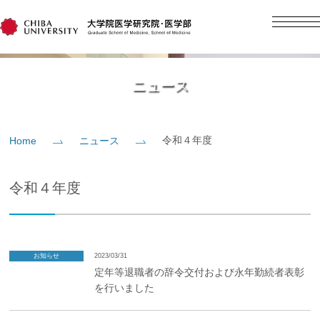
English
日本語
Home
ニュース
概要
令和４年度
Home
ニュース
教育
令和４年度
研究
入学案内
お知らせ
2023/03/31
定年等退職者の辞令交付および永年勤続者表彰
を行いました
社会貢献