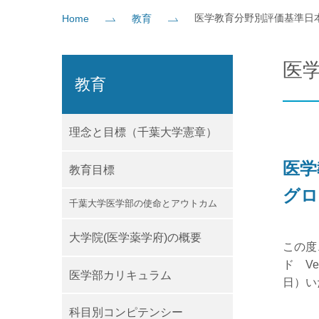
医学教育分野別評価基準日
Home
教育
社会貢献
企業の方
大学院志望の方
医学部志望の方
卒業生の方
在学生・教員の方
お問い
医
教育
理念と目標（千葉大学憲章）
医学
教育目標
グロ
千葉大学医学部の使命とアウトカム
大学院(医学薬学府)の概要
この度
ド V
医学部カリキュラム
日）い
科目別コンピテンシー